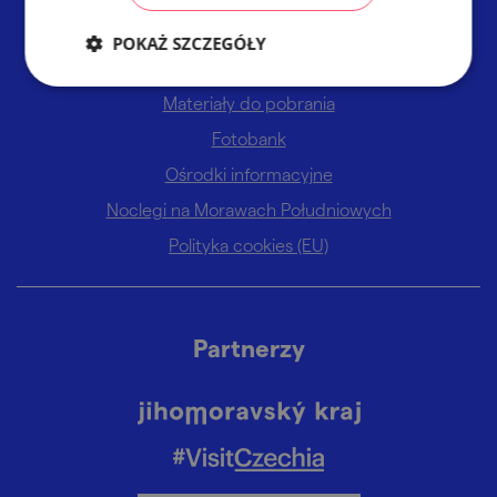
Linki
POKAŻ SZCZEGÓŁY
Materiały do pobrania
Fotobank
Ośrodki informacyjne
Noclegi na Morawach Południowych
Polityka cookies (EU)
Partnerzy