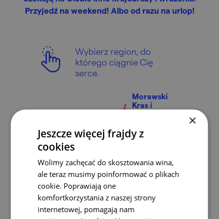
Przyjedź na weekend! Albo od razu na urlop!
Wybierz region, do
którego ciągnie Cię
serce.
Morawski
Kras i
okolice
×
Brno i
okolice
Jeszcze więcej frajdy z
cookies
Wolimy zachęcać do skosztowania wina,
ale teraz musimy poinformować o plikach
cookie. Poprawiają one
komfortkorzystania z naszej strony
internetowej, pomagają nam