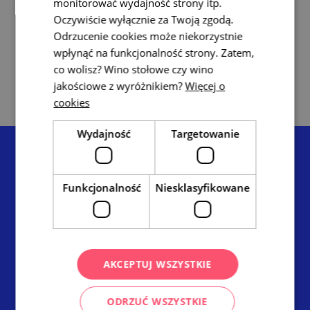
monitorować wydajność strony itp.
Znojemsko
Oczywiście wyłącznie za Twoją zgodą.
i Podyje
Słowacko
Odrzucenie cookies może niekorzystnie
wpłynąć na funkcjonalność strony. Zatem,
Obszar
co wolisz? Wino stołowe czy wino
Pálava i
Lednice-
jakościowe z wyróżnikiem?
Więcej o
Valtice
cookies
Wydajność
Targetowanie
Funkcjonalność
Niesklasyfikowane
Centrala Ruchu Turystycznego – Morawy Południowe
Radnická 2, 602 00 Brno
info@ccrjm.cz
AKCEPTUJ WSZYSTKIE
www.ccrjm.cz
ODRZUĆ WSZYSTKIE
Facebook
YouTube
Instagram