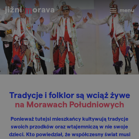
menu
Tradycje i folklor są wciąż żywe
na Morawach Południowych
Ponieważ tutejsi mieszkańcy kultywują tradycje
swoich przodków oraz wtajemniczą w nie swoje
dzieci. Kto powiedział, że współczesny świat musi