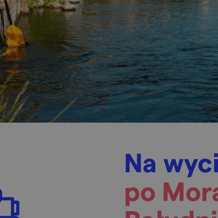
Na wyc
po Mor