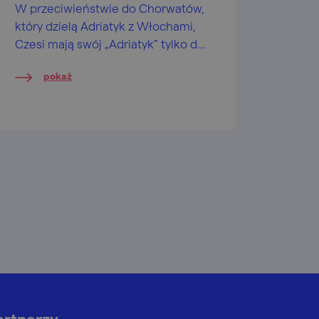
W przeciwieństwie do Chorwatów,
który dzielą Adriatyk z Włochami,
Czesi mają swój „Adriatyk” tylko dla
siebie. Wystarczy pojechać nad
pokaż
Zalew Vranovski, aby przekonać
się, skąd wzięła się nazwa
„Morawski Adriatyk”. A jako
wisienka na torcie – przepiękne
otoczenie Parku Narodowego
Podyje...
artnerzy