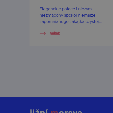
Eleganckie pałace i niczym
niezmącony spokój niemalże
zapomnianego zakątka czystej
znojemskiej przyrody. Ta wycieczka
pokaż
będzie balsamem dla Twojej duszy.