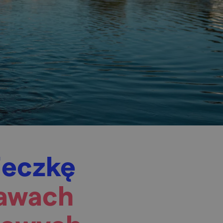
ieczkę
awach