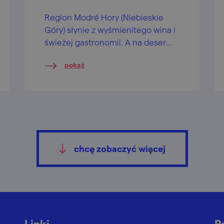
Region Modré Hory (Niebieskie
Góry) słynie z wyśmienitego wina i
świeżej gastronomii. A na deser
dorzucamy porcję wież i punktów
pokaż
widokowych!
chcę zobaczyć więcej
Linki
P