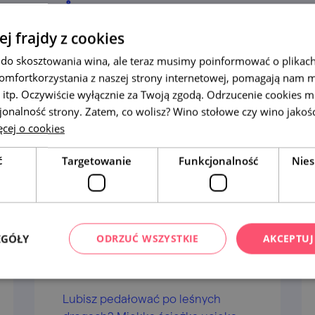
znaleziono
29
wycieczek
ej frajdy z cookies
do skosztowania wina, ale teraz musimy poinformować o plikach
omfortkorzystania z naszej strony internetowej, pomagają nam 
 itp. Oczywiście wyłącznie za Twoją zgodą. Odrzucenie cookies m
jonalność strony. Zatem, co wolisz? Wino stołowe czy wino jakoś
cej o cookies
ć
Targetowanie
Funkcjonalność
Nies
EGÓŁY
ODRZUĆ WSZYSTKIE
AKCEPTUJ
Rowerem po boskovickich
szlakach
Lubisz pedałować po leśnych