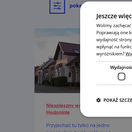
pokaż filtrowanie
Jeszcze więc
Wolimy zachęcać 
Poprawiają one k
wydajność strony
wpłynąć na funkc
wyróżnikiem?
Wię
Wydajnoś
POKAŻ SZCZ
Niespieszny weekend w
Hodonínie
Przyjechać tu tylko na jedno