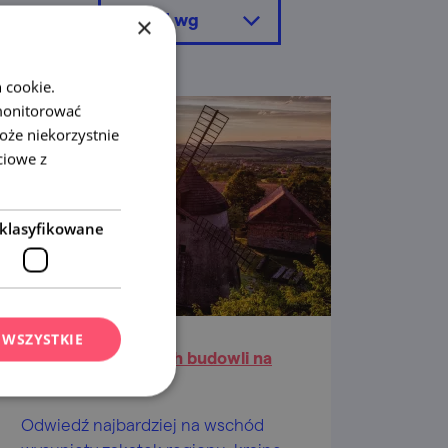
sortuj wg
×
 cookie.
monitorować
oże niekorzystnie
ciowe z
klasyfikowane
 WSZYSTKIE
Śladami kamiennych budowli na
Horniacku
Odwiedź najbardziej na wschód