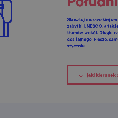
Połudn
Skosztuj morawskiej ser
zabytki UNESCO, a także
tłumów wokół. Długie rz
coś fajnego. Pieszo, sa
styczniu.
jaki kierunek