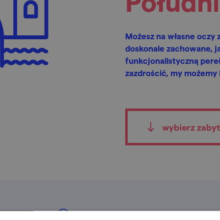
Połudn
Możesz na własne oczy z
doskonale zachowane, ja
funkcjonalistyczną per
zazdrościć, my możemy b
wybierz zaby
znaleziono
78
miejsc