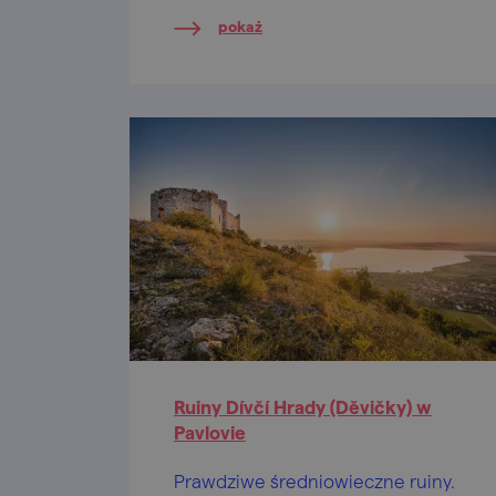
go filmowcy.
pokaż
Ruiny Dívčí Hrady (Děvičky) w
Pavlovie
Prawdziwe średniowieczne ruiny.