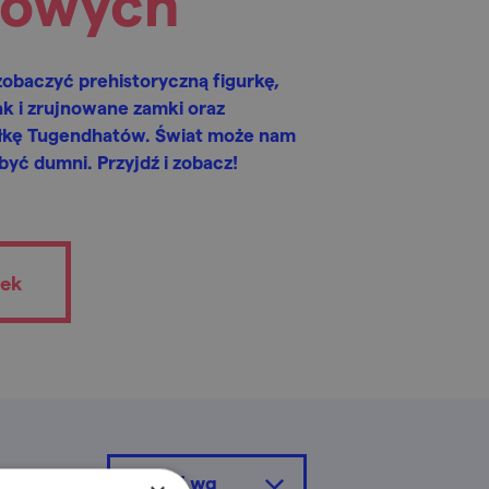
iowych
obaczyć prehistoryczną figurkę,
k i zrujnowane zamki oraz
ełkę Tugendhatów. Świat może nam
yć dumni. Przyjdź i zobacz!
tek
sortuj wg