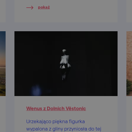
kuchnią. A ta okolica….
pokaż
Wenus z Dolních Věstonic
Urzekająco piękna figurka
wypalona z gliny przyniosła do tej