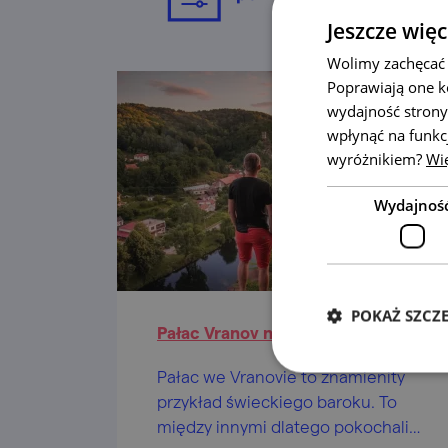
Jeszcze więc
Wolimy zachęcać 
Poprawiają one k
wydajność strony
wpłynąć na funkc
wyróżnikiem?
Wię
Wydajnoś
POKAŻ SZCZ
Pałac Vranov nad Dyjí
Pałac we Vranovie to znamienity
przykład świeckiego baroku. To
między innymi dlatego pokochali