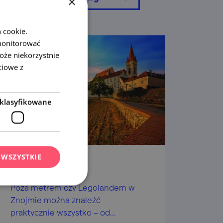
×
 cookie.
monitorować
oże niekorzystnie
ciowe z
klasyfikowane
 WSZYSTKIE
Miasto Znojmo
Poza metrem czy Legolandem w
Znojmie można znaleźć
praktycznie wszystko – od