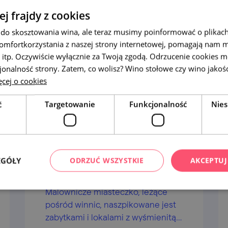
ej frajdy z cookies
do skosztowania wina, ale teraz musimy poinformować o plikach
omfortkorzystania z naszej strony internetowej, pomagają nam 
 itp. Oczywiście wyłącznie za Twoją zgodą. Odrzucenie cookies m
jonalność strony. Zatem, co wolisz? Wino stołowe czy wino jakoś
cej o cookies
ć
Targetowanie
Funkcjonalność
Nies
EGÓŁY
ODRZUĆ WSZYSTKIE
AKCEPTUJ
Miasto Mikulov
Malownicze miasteczko, leżące
pośród winnic, naszpikowane jest
zabytkami i lokalami z wyśmienitą