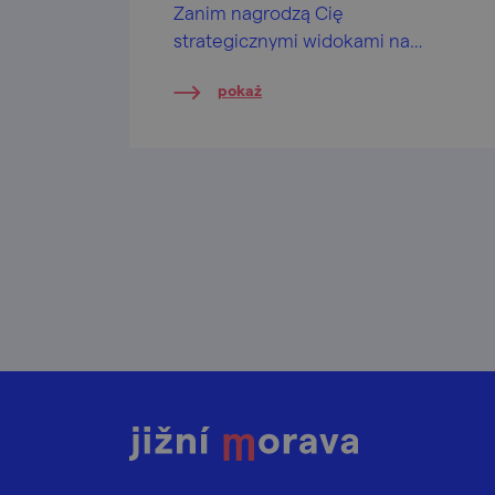
Zanim nagrodzą Cię
strategicznymi widokami na
wszystkie strony świata, zdążysz
pokaż
dostać porządnej zadyszki. 100x
warte wysiłku!