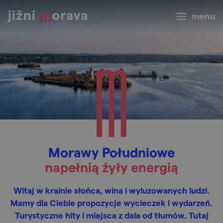
menu
Morawy Południowe
napełnią żyły energią
Witaj w krainie słońca, wina i wyluzowanych ludzi.
Mamy dla Ciebie propozycje wycieczek i wydarzeń.
Turystyczne hity i miejsca z dala od tłumów. Tutaj