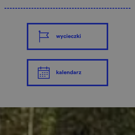
wycieczki
kalendarz