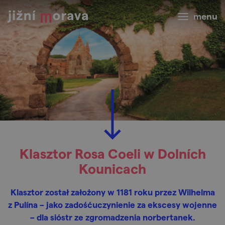
menu
Klasztor Rosa Coeli w Dolních
Kounicach
Klasztor został założony w 1181 roku przez Wilhelma
z Pulína – jako zadośćuczynienie za ekscesy wojenne
– dla sióstr ze zgromadzenia norbertanek.