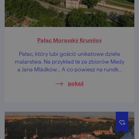
Pałac Moravský Krumlov
Pałac, który lubi gościć unikatowe dzieła
malarstwa. Na przykład te ze zbiorów Medy
a Jana Mládków… A co powiesz na rundkę
disc golfa w parku pałacowym?
pokaż