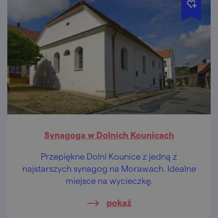
Synagoga w Dolních Kounicach
Przepiękne Dolní Kounice z jedną z
najstarszych synagog na Morawach. Idealne
miejsce na wycieczkę.
pokaż