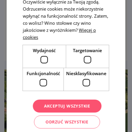
Renesansowy pałac w Rosicach
Oczywiście wyłącznie za Twoją zgodą.
Odrzucenie cookies może niekorzystnie
Dawniej gotycka warownia, dziś
wpłynąć na funkcjonalność strony. Zatem,
renesansowy pałac. Największa atrakcja
co wolisz? Wino stołowe czy wino
Rosic wznosi się na wzgórzu nad miastem.
jakościowe z wyróżnikiem?
Więcej o
W swoich wnętrzach skrywa zabawki i
cookies
pokaż
schron przeciwatomowy.
Wydajność
Targetowanie
Funkcjonalność
Niesklasyfikowane
AKCEPTUJ WSZYSTKIE
ODRZUĆ WSZYSTKIE