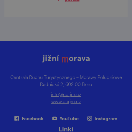
inaczej.
Centrala Ruchu Turystycznego – Morawy Południowe
Radnická 2, 602 00 Brno
info@ccrjm.cz
www.ccrjm.cz
Facebook
YouTube
Instagram
Linki