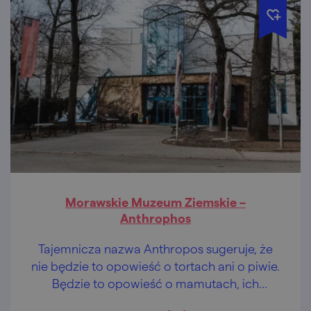
Morawskie Muzeum Ziemskie –
Anthrophos
Tajemnicza nazwa Anthropos sugeruje, że
nie będzie to opowieść o tortach ani o piwie.
Będzie to opowieść o mamutach, ich
łowcach oraz najstarszej sztuce Europy.