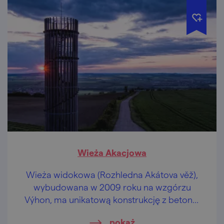
Wieża Akacjowa
Wieża widokowa (Rozhledna Akátova věž),
wybudowana w 2009 roku na wzgórzu
Výhon, ma unikatową konstrukcję z betonu,
metalu i drewna. Akacjowego – jakżeby
pokaż