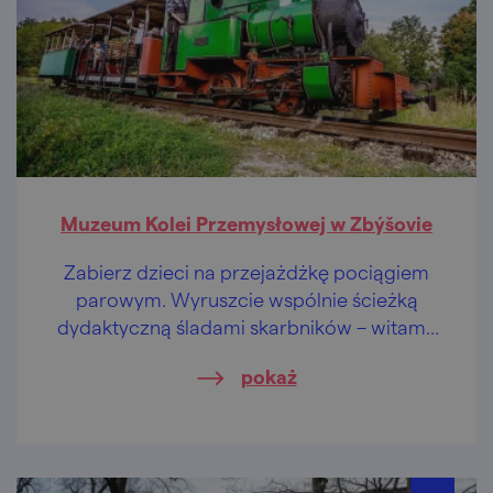
Muzeum Kolei Przemysłowej w Zbýšovie
Zabierz dzieci na przejażdżkę pociągiem
parowym. Wyruszcie wspólnie ścieżką
dydaktyczną śladami skarbników – witamy
na terenie historycznego obszaru
pokaż
górniczego!