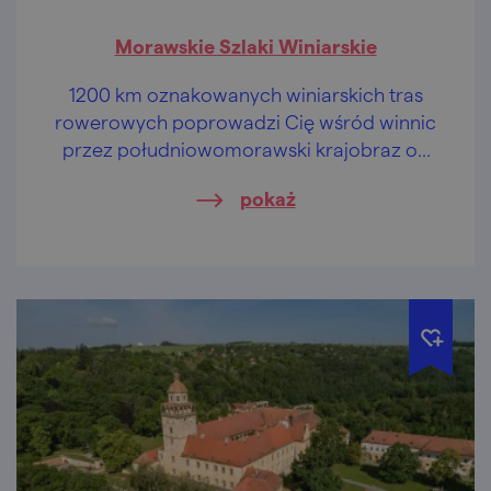
Morawskie Szlaki Winiarskie
1200 km oznakowanych winiarskich tras
rowerowych poprowadzi Cię wśród winnic
przez południowomorawski krajobraz od
starodawnego Znojma aż po Uherské
pokaż
Hradiště – odkrywaj malownicze miasta i
winiarskie wioski z charakterystyczną
architekturą piwniczną, zabytki architektury
i przyrody UNESCO, a także folklor i wina
gościnnych morawskich winiarzy.