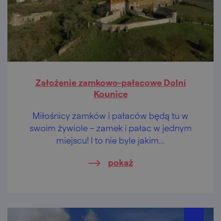
Założenie zamkowo-pałacowe Dolní
Kounice
Miłośnicy zamków i pałaców będą tu w
swoim żywiole – zamek i pałac w jednym
miejscu! I to nie byle jakim…
pokaż