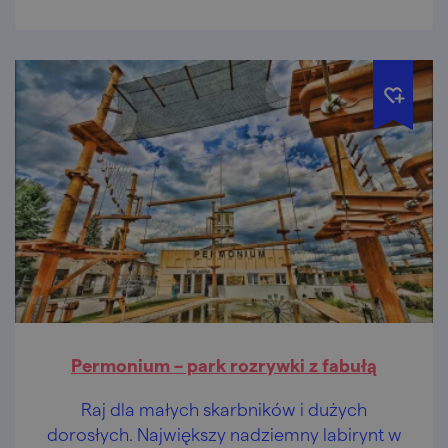
Permonium – park rozrywki z fabułą
Raj dla małych skarbników i dużych
dorosłych. Największy nadziemny labirynt w