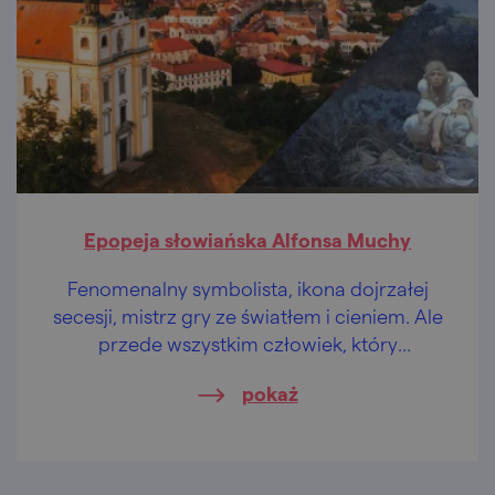
Epopeja słowiańska Alfonsa Muchy
Fenomenalny symbolista, ikona dojrzałej
secesji, mistrz gry ze światłem i cieniem. Ale
przede wszystkim człowiek, który
podarował narodowi czeskiemu słynną
pokaż
Epopeję słowiańską.