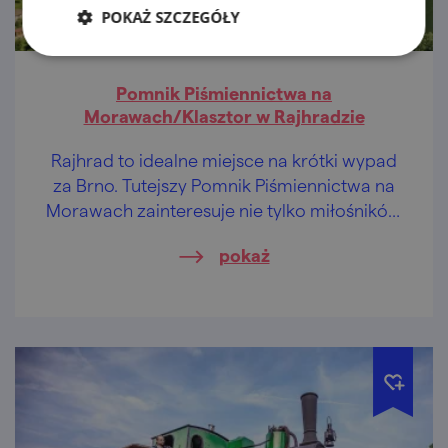
POKAŻ SZCZEGÓŁY
Pomnik Piśmiennictwa na
Morawach/Klasztor w Rajhradzie
Rajhrad to idealne miejsce na krótki wypad
za Brno. Tutejszy Pomnik Piśmiennictwa na
Morawach zainteresuje nie tylko miłośników
książek.
pokaż