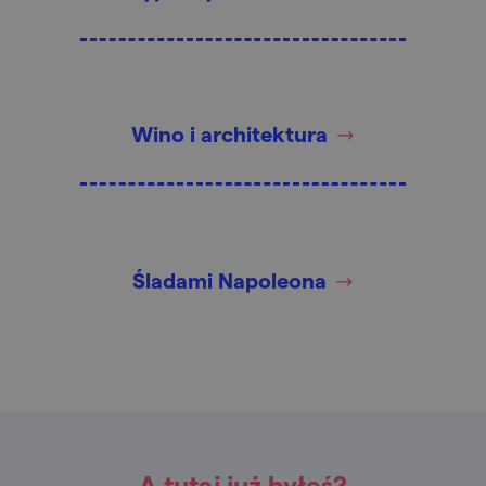
Wino i architektura
Śladami Napoleona
A tutaj już byłeś?