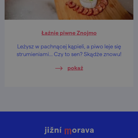
Łaźnie piwne Znojmo
Leżysz w pachnącej kąpieli, a piwo leje się
strumieniami… Czy to sen? Skądże znowu!
pokaż