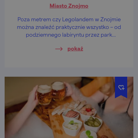
Miasto Znojmo
Poza metrem czy Legolandem w Znojmie
można znaleźć praktycznie wszystko – od
podziemnego labiryntu przez park
narodowy aż po wino rozkoszne niczym
pokaż
niebiański nektar.