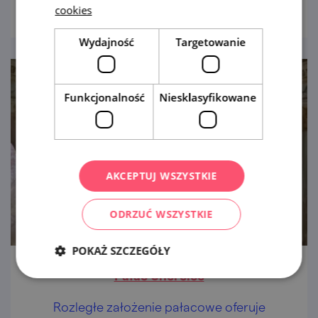
cookies
Wydajność
Targetowanie
Funkcjonalność
Niesklasyfikowane
AKCEPTUJ WSZYSTKIE
ODRZUĆ WSZYSTKIE
POKAŻ SZCZEGÓŁY
Pałac Uherčice
Rozległe założenie pałacowe oferuje