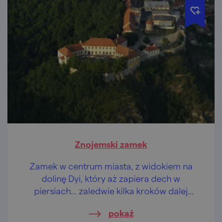
Znojemski zamek
Zamek w centrum miasta, z widokiem na
dolinę Dyi, który aż zapiera dech w
piersiach… zaledwie kilka kroków dalej
rotunda, a do tego można jeszcze
pokaż
skosztować wina. Najlepiej znojemskiego.