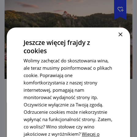
×
Jeszcze więcej frajdy z
cookies
Wolimy zachęcać do skosztowania wina,
ale teraz musimy poinformować o plikach
cookie. Poprawiają one
komfortkorzystania z naszej strony
internetowej, pomagają nam
Pałac Vranov nad Dyjí
monitorować wydajność strony itp.
Oczywiście wyłącznie za Twoją zgodą.
Pałac we Vranovie to znamienity przykład
Odrzucenie cookies może niekorzystnie
świeckiego baroku. To między innymi
wpłynąć na funkcjonalność strony. Zatem,
dlatego pokochali go filmowcy.
co wolisz? Wino stołowe czy wino
jakościowe z wyróżnikiem?
Więcej o
pokaż