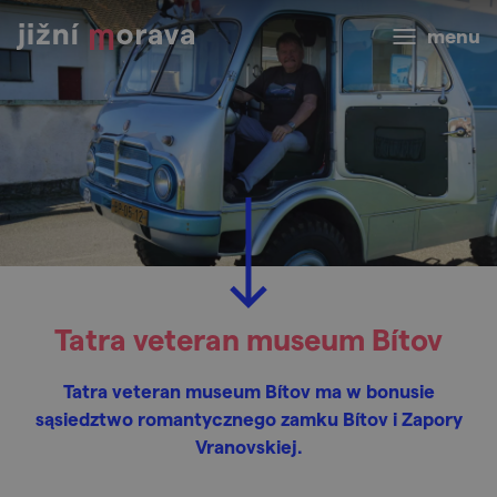
menu
Tatra veteran museum Bítov
Tatra veteran museum Bítov ma w bonusie
sąsiedztwo romantycznego zamku Bítov i Zapory
Vranovskiej.