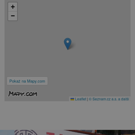
+
−
Pokaż na Mapy.com
Leaflet
|
© Seznam.cz a.s. a další