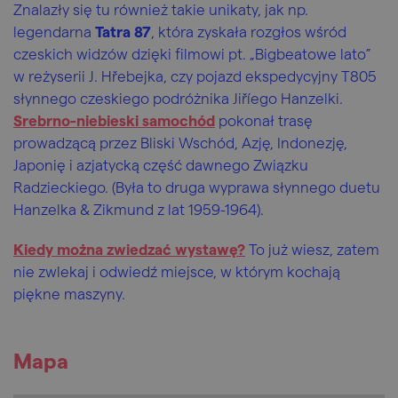
Znalazły się tu również takie unikaty, jak np.
legendarna
Tatra 87
, która zyskała rozgłos wśród
czeskich widzów dzięki filmowi pt. „Bigbeatowe lato”
w reżyserii J. Hřebejka, czy pojazd ekspedycyjny T805
słynnego czeskiego podróżnika Jiříego Hanzelki.
Srebrno-niebieski samochód
pokonał trasę
prowadzącą przez Bliski Wschód, Azję, Indonezję,
Japonię i azjatycką część dawnego Związku
Radzieckiego. (Była to druga wyprawa słynnego duetu
Hanzelka & Zikmund z lat 1959-1964).
Kiedy można zwiedzać wystawę?
To już wiesz, zatem
nie zwlekaj i odwiedź miejsce, w którym kochają
piękne maszyny.
Mapa