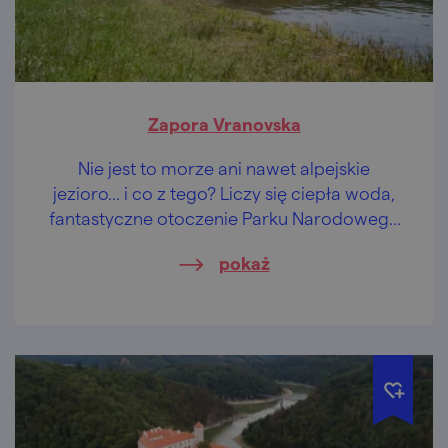
Zapora Vranovska
Nie jest to morze ani nawet alpejskie
jezioro… i co z tego? Liczy się ciepła woda,
fantastyczne otoczenie Parku Narodowego
Podyje, zamki i pałace w zasięgu ręki i
pokaż
wzroku.