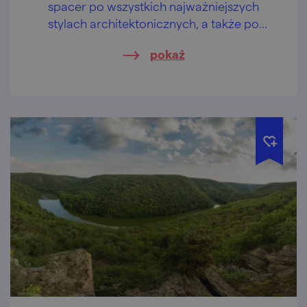
spacer po wszystkich najważniejszych
stylach architektonicznych, a także po
luksusowym parku.
pokaż