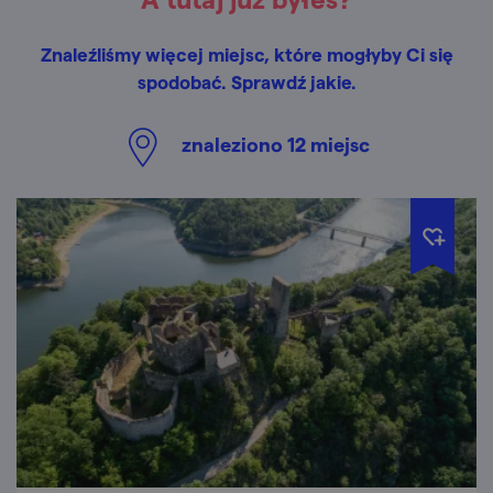
Znaleźliśmy więcej miejsc, które mogłyby Ci się
spodobać. Sprawdź jakie.
znaleziono
12
miejsc