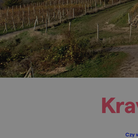
Kra
Czy w