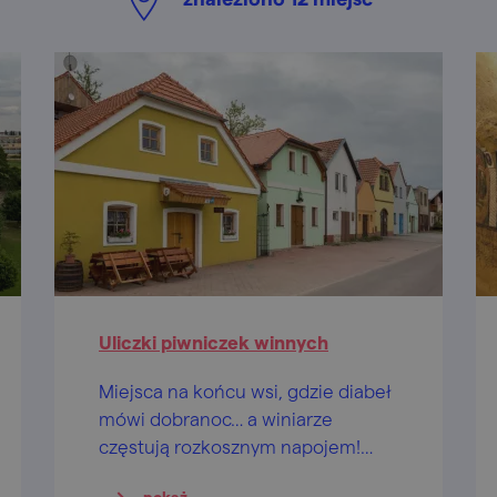
Uliczki piwniczek winnych
Miejsca na końcu wsi, gdzie diabeł
mówi dobranoc… a winiarze
częstują rozkosznym napojem!
Zapraszamy na degustację!
pokaż