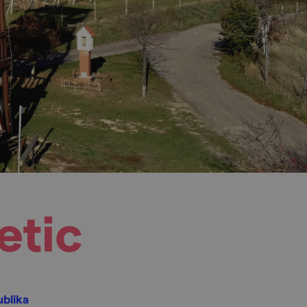
etic
ublika