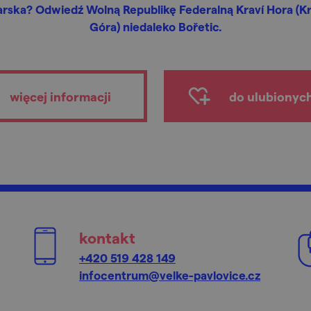
arska? Odwiedź Wolną Republikę Federalną Kraví Hora (K
Góra) niedaleko Bořetic.
więcej informacji
do ulubionyc
kontakt
+420 519 428 149
infocentrum@velke-pavlovice.cz