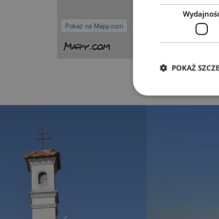
Wydajnoś
Pokaż na Mapy.com
POKAŻ SZCZ