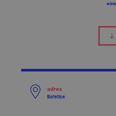
wini
adres
Bořetice