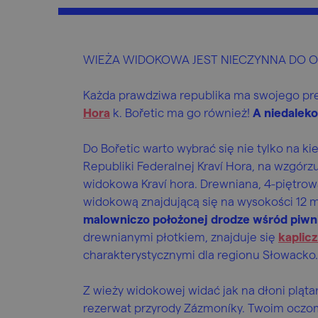
WIEŻA WIDOKOWA JEST NIECZYNNA DO 
Każda prawdziwa republika ma swojego pre
Hora
k. Bořetic ma go również!
A niedaleko
Do Bořetic warto wybrać się nie tylko na k
Republiki Federalnej Kraví Hora, na wzgórz
widokowa Kraví hora. Drewniana, 4-piętrow
widokową znajdującą się na wysokości 12 
malowniczo położonej drodze wśród piwn
drewnianymi płotkiem, znajduje się
kaplic
charakterystycznymi dla regionu Słowacko.
Z wieży widokowej widać jak na dłoni plątan
rezerwat przyrody Zázmoníky. Twoim oczom