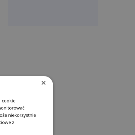
×
 cookie.
monitorować
oże niekorzystnie
ciowe z