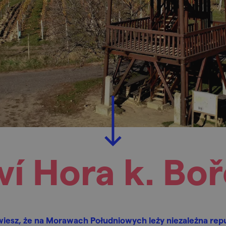
ví Hora k. Boř
iesz, że na Morawach Południowych leży niezależna rep