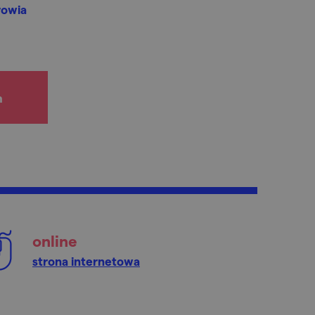
rowia
h
online
strona internetowa