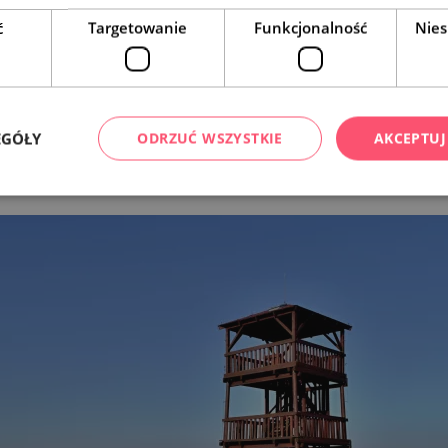
ć
Targetowanie
Funkcjonalność
Nies
Leaflet
|
© Seznam.cz a.s. a další
EGÓŁY
ODRZUĆ WSZYSTKIE
AKCEPTUJ