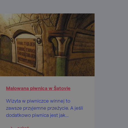
Malowana piwnica w Šatovie
Wizyta w piwniczce winnej to
zawsze przyjemne przeżycie. A jeśli
dodatkowo piwnica jest jak
malowana… właściwie to nie JAK,
pokaż