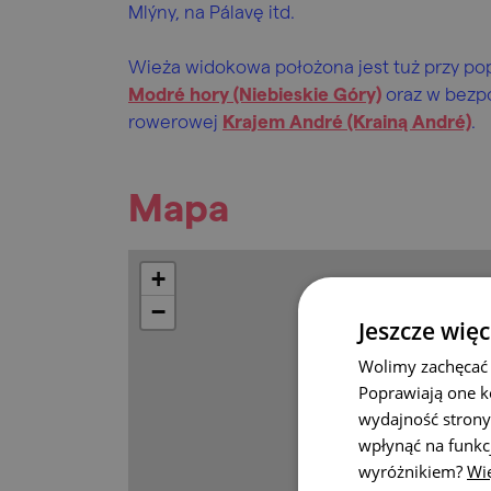
Mlýny, na Pálavę itd.
Wieża widokowa położona jest tuż przy p
Modré hory (Niebieskie Góry)
oraz w bezpo
rowerowej
Krajem André (Krainą André)
.
Mapa
+
−
Jeszcze więc
Wolimy zachęcać 
Poprawiają one k
wydajność strony
wpłynąć na funkc
wyróżnikiem?
Wię