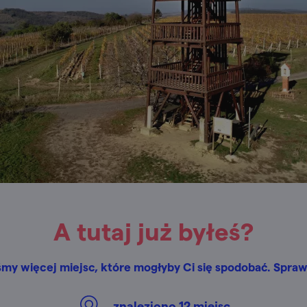
A tutaj już byłeś?
śmy więcej miejsc, które mogłyby Ci się spodobać. Spraw
znaleziono
12
miejsc