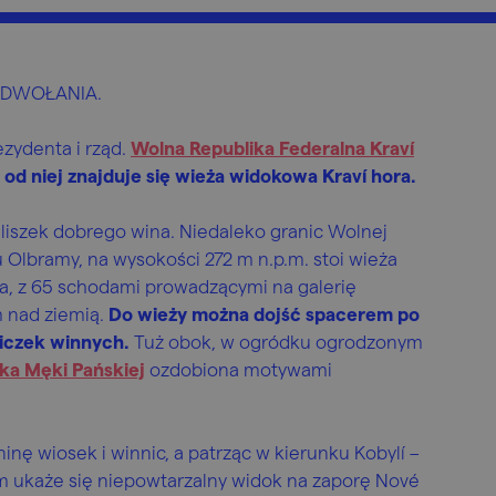
ODWOŁANIA.
zydenta i rząd.
Wolna Republika Federalna Kraví
 od niej znajduje się wieża widokowa Kraví hora.
ieliszek dobrego wina. Niedaleko granic Wolnej
u Olbramy, na wysokości 272 m n.p.m. stoi wieża
a, z 65 schodami prowadzącymi na galerię
m nad ziemią.
Do wieży można dojść spacerem po
iczek winnych.
Tuż obok, w ogródku ogrodzonym
zka Męki Pańskiej
ozdobiona motywami
inę wiosek i winnic, a patrząc w kierunku Kobylí –
 ukaże się niepowtarzalny widok na zaporę Nové