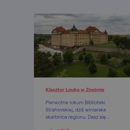
Klasztor Louka w Znojmie
Pierwotne lokum Biblioteki
Strahovskiej, dziś winiarska
skarbnica regionu. Dasz się
namówić na degustację?
pokaż