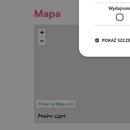
Wydajnoś
Mapa
+
POKAŻ SZCZ
−
Pokaż na Mapy.com