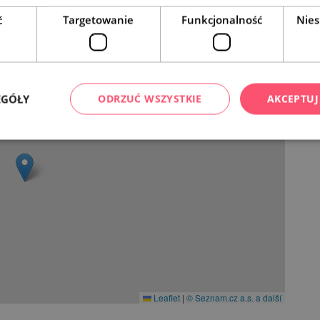
ć
Targetowanie
Funkcjonalność
Nies
EGÓŁY
ODRZUĆ WSZYSTKIE
AKCEPTUJ
Leaflet
|
© Seznam.cz a.s. a další