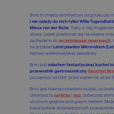
Brno to miasto architektury od gotyku po 
i nie należy do nich tylko Willa Tugend
Miesa van der Rohe
. Tylko o niej moglibyś
słowa. Lepiej przekonać się na własne oczy
zachęcamy do
wcześniejszej rezerwacji
).
na przykład
Letni pawilon Mitrovskich (Le
typowo wielkomiejskiej zabudowy.
Brno jest
miastem fantastycznej kuchni lo
przewodnik gastronomiczny
Gourmet Br
począwszy od bistr, przez cukiernie, aż po f
Brno jest również miastem muzyki, co zos
Usłyszysz tu
Janáčka
i
jazz
, zobaczysz słyn
ulicznych grajków pod gołym niebem. Może
towarzystwie doświadczonych przewodnik