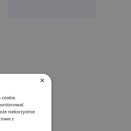
×
 cookie.
monitorować
oże niekorzystnie
ciowe z