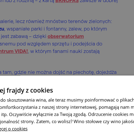
 lub z rodziną – z kartą
BRNOPAS
zawsze w dobrej
galerie, lecz również mnóstwo terenów zielonych:
zu
, wspaniałe parki i fontanny, zalew, po którym
 jest zabawą – dzięki
obserwatorium
snemu pod względem sprzętu i podejścia do
ntrum VIDA!
, w którym fanami nauki zostają
, a tam, gdzie nie można dojść na piechotę, dojeżdża
ziemia, popatrz na miasto z góry z licznych punktów
ym miastem na świecie, w którym południe wybija o
ej frajdy z cookies
cznej TIC BRNO dowiesz się, czego nie przegapić
do skosztowania wina, ale teraz musimy poinformować o plikach
wskazówek otrzymasz tam również bezpłatne
omfortkorzystania z naszej strony internetowej, pomagają nam 
ygody możesz przygotować się również w zaciszu
 itp. Oczywiście wyłącznie za Twoją zgodą. Odrzucenie cookies m
acje portalowi
GOtoBRNO.cz
.
jonalność strony. Zatem, co wolisz? Wino stołowe czy wino jakoś
cej o cookies