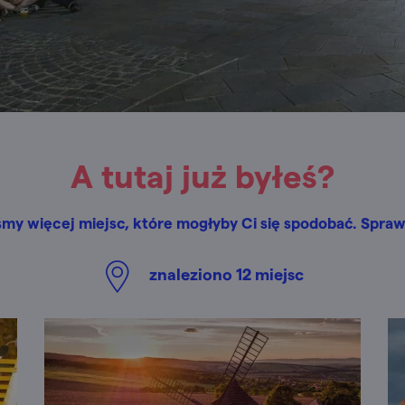
A tutaj już byłeś?
śmy więcej miejsc, które mogłyby Ci się spodobać. Spraw
znaleziono
12
miejsc