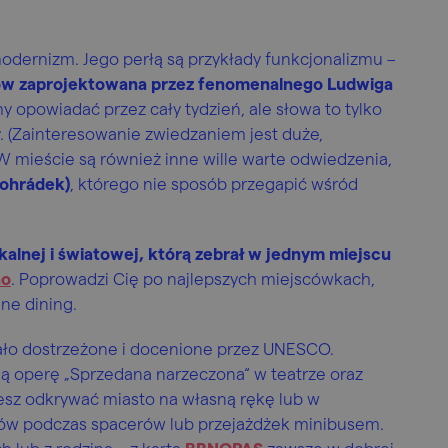
modernizm. Jego perłą są przykłady funkcjonalizmu –
hatów zaprojektowana przez fenomenalnego Ludwiga
my opowiadać przez cały tydzień, ale słowa to tylko
. (Zainteresowanie zwiedzaniem jest duże,
 W mieście są również inne wille warte odwiedzenia,
tohrádek)
, którego nie sposób przegapić wśród
kalnej i światowej, którą zebrał w jednym miejscu
no
. Poprowadzi Cię po najlepszych miejscówkach,
ine dining.
tało dostrzeżone i docenione przez UNESCO.
ną operę „Sprzedana narzeczona“ w teatrze oraz
sz odkrywać miasto na własną rękę lub w
ów podczas spacerów lub przejażdżek minibusem.