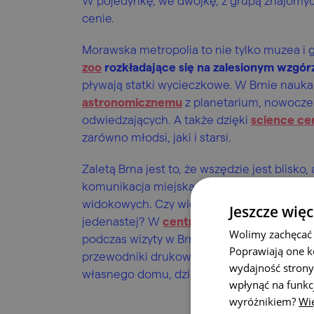
W pojedynkę, we dwójkę, z grupą znajomych
cenie.
Morawska metropolia to nie tylko muzea i 
zoo
rozkładające się na zalesionym wzgór
pływają statki wycieczkowe. W Brnie nauka
astronomicznemu
z planetarium, nowocze
odwiedzających. A także dzięki
science ce
zarówno młodsi, jaki i starsi.
Zaletą Brna jest to, że wszędzie jest blisko
komunikacja miejska. Odkryj brneńskie pod
widokowych. Czy wiesz, że Brno jest jedyn
Jeszcze więc
jedenastej? W
centrach informacji
turysty
Wolimy zachęcać 
podczas wizyty w Brnie. Oprócz cennych 
Poprawiają one k
przewodniki drukowane. Do brneńskiej prz
wydajność strony
własnego domu, dzięki bogatemu w inform
wpłynąć na funkc
wyróżnikiem?
Wię