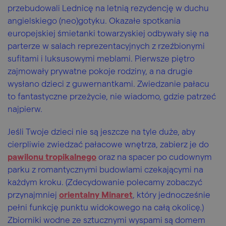
przebudowali Lednicę na letnią rezydencję w duchu
angielskiego (neo)gotyku. Okazałe spotkania
europejskiej śmietanki towarzyskiej odbywały się na
parterze w salach reprezentacyjnych z rzeźbionymi
sufitami i luksusowymi meblami. Pierwsze piętro
zajmowały prywatne pokoje rodziny, a na drugie
wysłano dzieci z guwernantkami. Zwiedzanie pałacu
to fantastyczne przeżycie, nie wiadomo, gdzie patrzeć
najpierw.
Jeśli Twoje dzieci nie są jeszcze na tyle duże, aby
cierpliwie zwiedzać pałacowe wnętrza, zabierz je do
pawilonu tropikalnego
oraz na spacer po cudownym
parku z romantycznymi budowlami czekającymi na
każdym kroku. (Zdecydowanie polecamy zobaczyć
przynajmniej
orientalny Minaret
, który jednocześnie
pełni funkcję punktu widokowego na całą okolicę.)
Zbiorniki wodne ze sztucznymi wyspami są domem