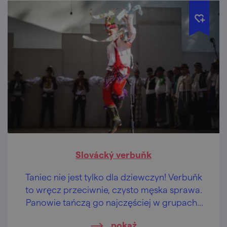
Slovácký verbuňk
Taniec nie jest tylko dla dziewczyn! Verbuňk
to wręcz przeciwnie, czysto męska sprawa.
Panowie tańczą go najczęściej w grupach i
jest to prawdziwa jazda.
pokaż