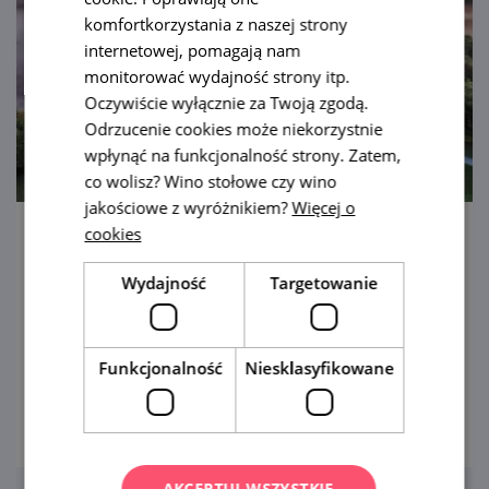
komfortkorzystania z naszej strony
internetowej, pomagają nam
monitorować wydajność strony itp.
Oczywiście wyłącznie za Twoją zgodą.
Odrzucenie cookies może niekorzystnie
wpłynąć na funkcjonalność strony. Zatem,
co wolisz? Wino stołowe czy wino
jakościowe z wyróżnikiem?
Więcej o
cookies
Pomnik Mogiła Pokoju
Wydajność
Targetowanie
W tym miejscu po raz pierwszy w Europie
oddano hołd wszystkim ofiarom krwawego
konfliktu bez wyjątku. Również Ty możesz tu
Funkcjonalność
Niesklasyfikowane
uczcić poległych w bitwie…
pokaż
AKCEPTUJ WSZYSTKIE