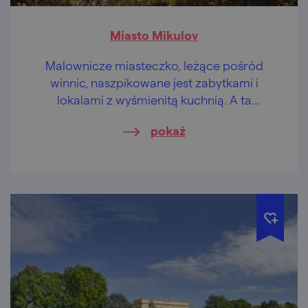
Miasto Mikulov
Malownicze miasteczko, leżące pośród
winnic, naszpikowane jest zabytkami i
lokalami z wyśmienitą kuchnią. A ta
okolica….
pokaż