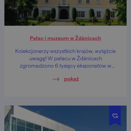
Pałac i muzeum w Ždánicach
Kolekcjonerzy wszystkich krajów, wytężcie
uwagę! W pałacu w Ždánicach
zgromadzono 6 tysięcy eksponatów w
jednym miejscu.
pokaż