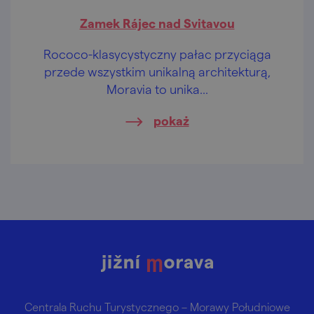
Zamek Rájec nad Svitavou
Rococo-klasycystyczny pałac przyciąga
przede wszystkim unikalną architekturą,
Moravia to unika...
pokaż
Centrala Ruchu Turystycznego – Morawy Południowe