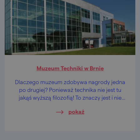
Muzeum Techniki w Brnie
Dlaczego muzeum zdobywa nagrody jedna
po drugiej? Ponieważ technika nie jest tu
jakąś wyższą filozofią! To znaczy jest i nie
jest…
pokaż