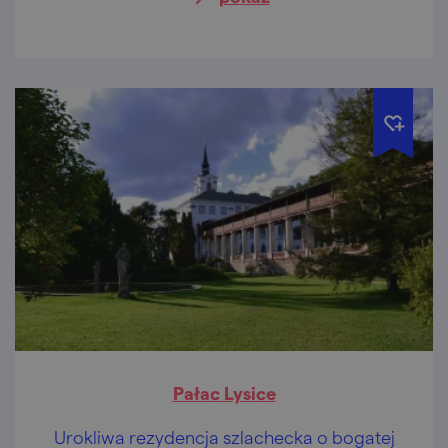
Pałac Lysice
Urokliwa rezydencja szlachecka o bogatej