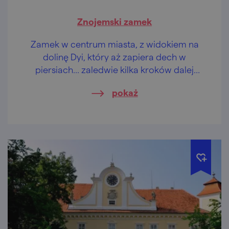
Znojemski zamek
Zamek w centrum miasta, z widokiem na
dolinę Dyi, który aż zapiera dech w
piersiach… zaledwie kilka kroków dalej
rotunda, a do tego można jeszcze
pokaż
skosztować wina. Najlepiej znojemskiego.