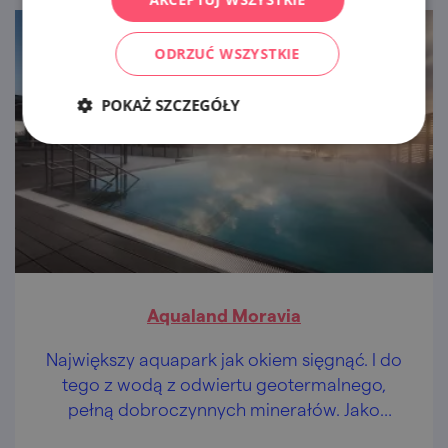
ODRZUĆ WSZYSTKIE
POKAŻ SZCZEGÓŁY
Aqualand Moravia
Największy aquapark jak okiem sięgnąć. I do
tego z wodą z odwiertu geotermalnego,
pełną dobroczynnych minerałów. Jako
bonus panorama Pálavy.