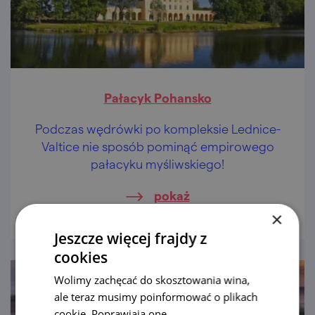
Pałacyk Pohansko
Podczas wędrówki po kompleksie Lednice-
Valtice nie sposób pominąć empirowego
pałacyku myśliwskiego!
pokaż
×
Jeszcze więcej frajdy z
cookies
Wolimy zachęcać do skosztowania wina,
ale teraz musimy poinformować o plikach
cookie. Poprawiają one