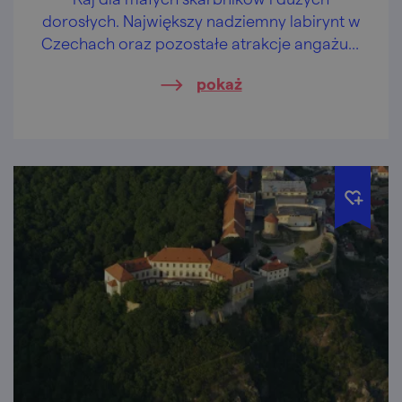
dorosłych. Największy nadziemny labirynt w
Czechach oraz pozostałe atrakcje angażują
mięśnie i zwoje mózgowe.
pokaż