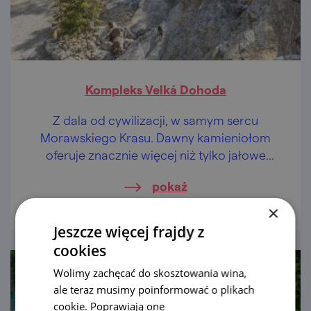
Kompleks Velká Dohoda
Z dala od cywilizacji, w samym sercu
Morawskiego Krasu. Dawny kamieniołom
oferuje znacznie więcej niż tylko jałowe
skały.
pokaż
×
Jeszcze więcej frajdy z
cookies
Wolimy zachęcać do skosztowania wina,
ale teraz musimy poinformować o plikach
cookie. Poprawiają one