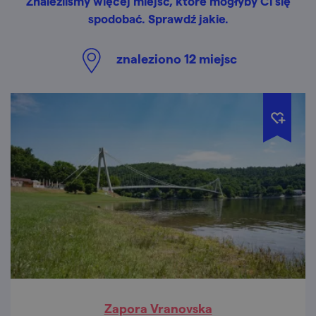
Znaleźliśmy więcej miejsc, które mogłyby Ci się
spodobać. Sprawdź jakie.
znaleziono
12
miejsc
Zapora Vranovska