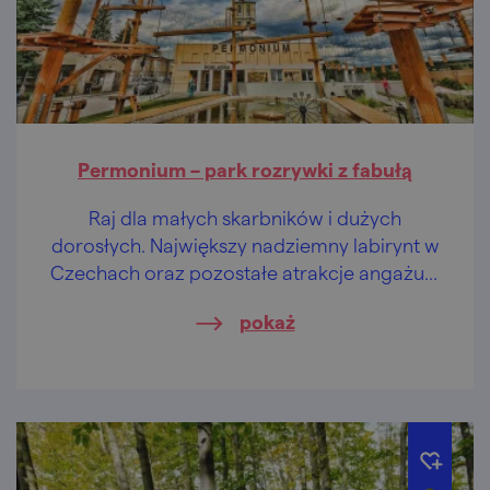
Permonium – park rozrywki z fabułą
Raj dla małych skarbników i dużych
dorosłych. Największy nadziemny labirynt w
Czechach oraz pozostałe atrakcje angażują
mięśnie i zwoje mózgowe.
pokaż