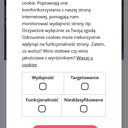
cookie. Poprawiają one
komfortkorzystania z naszej strony
internetowej, pomagają nam
monitorować wydajność strony itp.
Oczywiście wyłącznie za Twoją zgodą.
Odrzucenie cookies może niekorzystnie
wpłynąć na funkcjonalność strony. Zatem,
co wolisz? Wino stołowe czy wino
jakościowe z wyróżnikiem?
Więcej o
cookies
Jaskinia Na Turoldu
Wydajność
Targetowanie
Siedmiopiętrowa jaskinia ze
szmaragdowym jeziorem, nad którym
można poczuć się jak na dnie rafy
Funkcjonalność
Niesklasyfikowane
koralowej.
pokaż