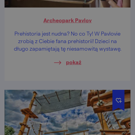
Archeopark Pavlov
Prehistoria jest nudna? No co Ty! W Pavlovie
zrobią z Ciebie fana prehistorii! Dzieci na
długo zapamiętają tę niesamowitą wystawę.
pokaż