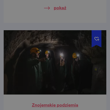
Doubrava już czekają.
pokaż
Znojemskie podziemia