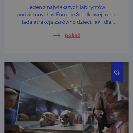
Jeden z największych labiryntów
podziemnych w Europie Środkowej to nie
lada atrakcja zarówno dzieci, jak i dla
dorosłych.
pokaż