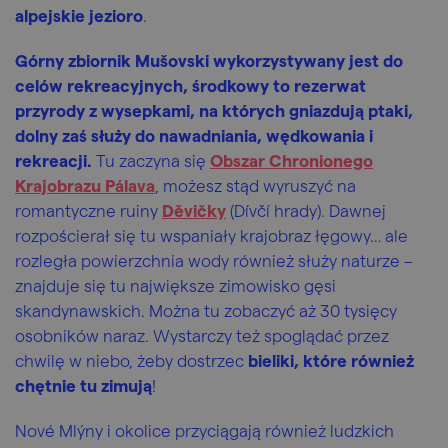
alpejskie jezioro
.
Górny zbiornik Mušovski wykorzystywany jest do
celów rekreacyjnych, środkowy to rezerwat
przyrody z wysepkami, na których gniazdują ptaki,
dolny zaś służy do nawadniania, wędkowania i
rekreacji.
Tu zaczyna się
Obszar Chronionego
Krajobrazu Pálava
, możesz stąd wyruszyć na
romantyczne ruiny
Děvičky
(Dívčí hrady). Dawnej
rozpościerał się tu wspaniały krajobraz łęgowy… ale
rozległa powierzchnia wody również służy naturze –
znajduje się tu największe zimowisko gęsi
skandynawskich. Można tu zobaczyć aż 30 tysięcy
osobników naraz. Wystarczy też spoglądać przez
chwilę w niebo, żeby dostrzec
bieliki, które również
chętnie tu zimują
!
Nové Mlýny i okolice przyciągają również ludzkich