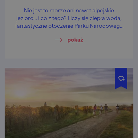
Nie jest to morze ani nawet alpejskie
jezioro… i co z tego? Liczy się ciepła woda,
fantastyczne otoczenie Parku Narodowego
Podyje, zamki i pałace w zasięgu ręki i
pokaż
wzroku.