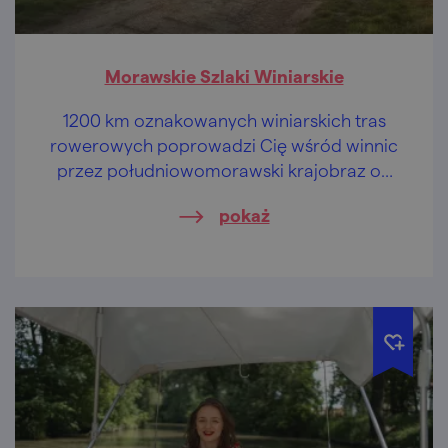
Morawskie Szlaki Winiarskie
1200 km oznakowanych winiarskich tras
rowerowych poprowadzi Cię wśród winnic
przez południowomorawski krajobraz od
starodawnego Znojma aż po Uherské
pokaż
Hradiště – odkrywaj malownicze miasta i
winiarskie wioski z charakterystyczną
architekturą piwniczną, zabytki architektury
i przyrody UNESCO, a także folklor i wina
gościnnych morawskich winiarzy.