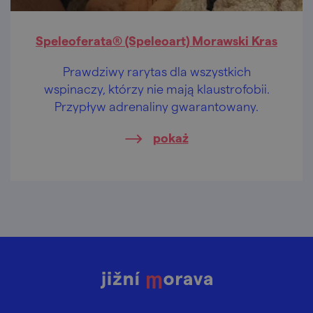
Speleoferata® (Speleoart) Morawski Kras
Prawdziwy rarytas dla wszystkich
wspinaczy, którzy nie mają klaustrofobii.
Przypływ adrenaliny gwarantowany.
pokaż