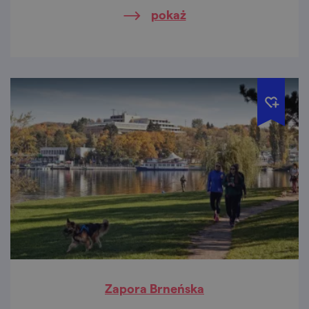
skały.
pokaż
Zapora Brneńska