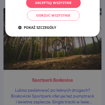
AKCEPTUJ WSZYSTKIE
ODRZUĆ WSZYSTKIE
POKAŻ SZCZEGÓŁY
Sportpark Boskovice
Lubisz pedałować po leśnych drogach?
Boskovicki Sportpark oferuje też pumptrack
i świetne zaplecze. Single tracki w lesie