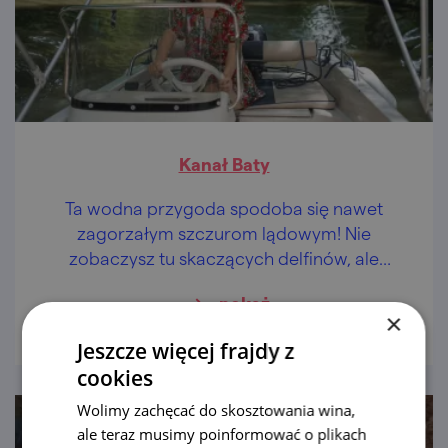
Kanał Baty
Ta wodna przygoda spodoba się nawet
zagorzałym szczurom lądowym! Nie
zobaczysz tu skaczących delfinów, ale
poznasz okoliczne zabytki i skosztujesz
pokaż
regionalnych przysmaków.
×
Jeszcze więcej frajdy z
cookies
Wolimy zachęcać do skosztowania wina,
ale teraz musimy poinformować o plikach