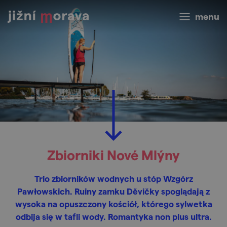
menu
Zbiorniki Nové Mlýny
Trio zbiorników wodnych u stóp Wzgórz
Pawłowskich. Ruiny zamku Děvičky spoglądają z
wysoka na opuszczony kościół, którego sylwetka
odbija się w tafli wody. Romantyka non plus ultra.