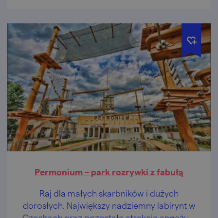
Permonium – park rozrywki z fabułą
Raj dla małych skarbników i dużych
dorosłych. Największy nadziemny labirynt w
Czechach oraz pozostałe atrakcje angażują