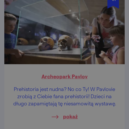
Archeopark Pavlov
Prehistoria jest nudna? No co Ty! W Pavlovie
zrobią z Ciebie fana prehistorii! Dzieci na
długo zapamiętają tę niesamowitą wystawę.
pokaż