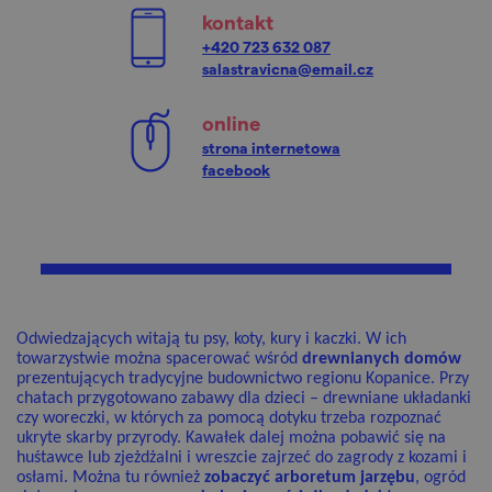
kontakt
+420 723 632 087
salastravicna@email.cz
online
strona internetowa
facebook
Odwiedzających witają tu psy, koty, kury i kaczki. W ich
towarzystwie można spacerować wśród
drewnianych domów
prezentujących tradycyjne budownictwo regionu Kopanice. Przy
chatach przygotowano zabawy dla dzieci – drewniane układanki
czy woreczki, w których za pomocą dotyku trzeba rozpoznać
ukryte skarby przyrody. Kawałek dalej można pobawić się na
huśtawce lub zjeżdżalni i wreszcie zajrzeć do zagrody z kozami i
osłami. Można tu również
zobaczyć arboretum jarzębu
, ogród