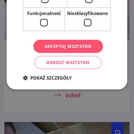
Funkcjonalność
Niesklasyfikowane
AKCEPTUJ WSZYSTKIE
ZOO Hodonín
ODRZUĆ WSZYSTKIE
Małe, atrakcyjne, w otoczeniu pięknej
przyrody. Ciesz się bliskim kontaktem ze
POKAŻ SZCZEGÓŁY
zwierzętami – hodoníńskie zoo jest
przytulne i bezpośrednie.
pokaż