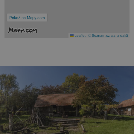
Pokaż na Mapy.com
Leaflet
|
© Seznam.cz a.s. a další