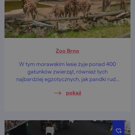
Zoo Brno
W tym morawskim lesie żyje ponad 400
gatunków zwierząt, również tych
najbardziej egzotycznych, jak pandki rude
czy lwy pustynne. Działa tu brneńskie zoo!
pokaż