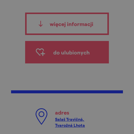
więcej informacji
do ulubionych
adres
Salaš Travičná,
Tvarožná Lhota