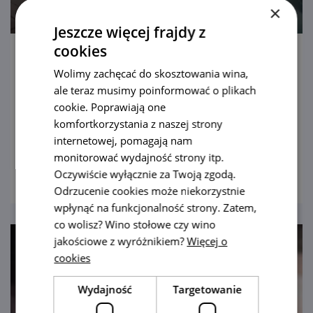
×
Jeszcze więcej frajdy z
cookies
Aqualand Moravia
Wolimy zachęcać do skosztowania wina,
ale teraz musimy poinformować o plikach
Największy aquapark jak okiem sięgnąć. I do
cookie. Poprawiają one
tego z wodą z odwiertu geotermalnego,
komfortkorzystania z naszej strony
pełną dobroczynnych minerałów. Jako
internetowej, pomagają nam
bonus panorama Pálavy.
monitorować wydajność strony itp.
pokaż
Oczywiście wyłącznie za Twoją zgodą.
Odrzucenie cookies może niekorzystnie
wpłynąć na funkcjonalność strony. Zatem,
co wolisz? Wino stołowe czy wino
jakościowe z wyróżnikiem?
Więcej o
cookies
Wydajność
Targetowanie