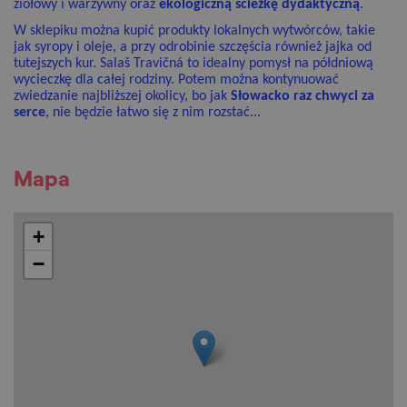
ziołowy i warzywny oraz
ekologiczną ścieżkę dydaktyczną
.
W sklepiku można kupić produkty lokalnych wytwórców, takie
jak syropy i oleje, a przy odrobinie szczęścia również jajka od
tutejszych kur. Salaš Travičná to idealny pomysł na półdniową
wycieczkę dla całej rodziny. Potem można kontynuować
zwiedzanie najbliższej okolicy, bo jak
Słowacko raz chwyci za
serce
, nie będzie łatwo się z nim rozstać...
Mapa
+
−