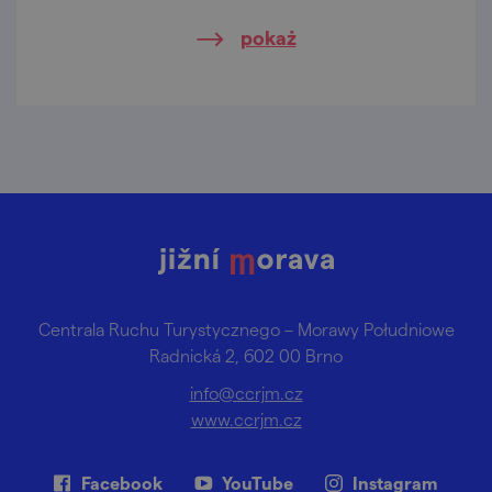
na terenie historycznego obszaru
pokaż
górniczego!
Centrala Ruchu Turystycznego – Morawy Południowe
Radnická 2, 602 00 Brno
info@ccrjm.cz
www.ccrjm.cz
Facebook
YouTube
Instagram