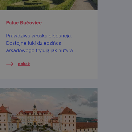
Pałac Bučovice
Prawdziwa włoska elegancja.
Dostojne łuki dziedzińca
arkadowego trylują jak nuty w
operetce, fontanna śpiewa
pokaż
romantyczną arię. Bella, bella!