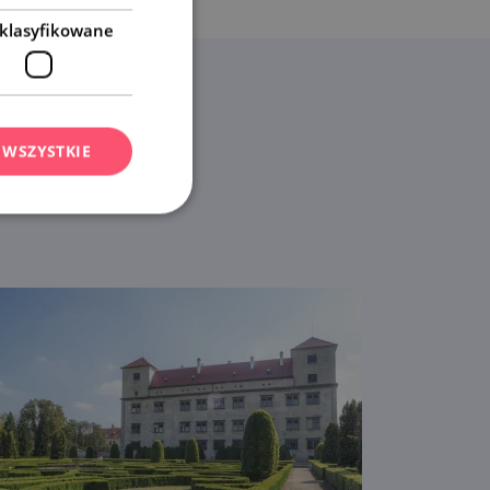
klasyfikowane
 WSZYSTKIE
dź jakie.