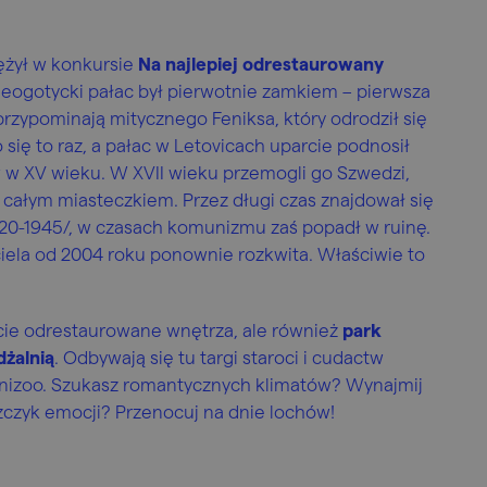
iężył w konkursie
Na najlepiej odrestaurowany
Neogotycki pałac był pierwotnie zamkiem – pierwsza
rzypominają mitycznego Feniksa, który odrodził się
o się to raz, a pałac w Letovicach uparcie podnosił
w w XV wieku. W XVII wieku przemogli go Szwedzi,
 z całym miasteczkiem. Przez długi czas znajdował się
820-1945/, w czasach komunizmu zaś popadł w ruinę.
ciela od 2004 roku ponownie rozkwita. Właściwie to
icie odrestaurowane wnętrza, ale również
park
dżalnią
. Odbywają się tu targi staroci i cudactw
inizoo. Szukasz romantycznych klimatów? Wynajmij
czyk emocji? Przenocuj na dnie lochów!