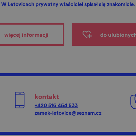
W Letovicach prywatny właściciel spisał się znakomicie.
więcej informacji
do ulubionyc
kontakt
+420 516 454 533
zamek-letovice@seznam.cz