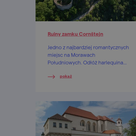
Ruiny zamku Cornštejn
Jedno z najbardziej romantycznych
miejsc na Morawach
Południowych. Odłóż harlequina
na półkę i przeżyj romantyczną
pokaż
przygodę na zamku Cornštejn.