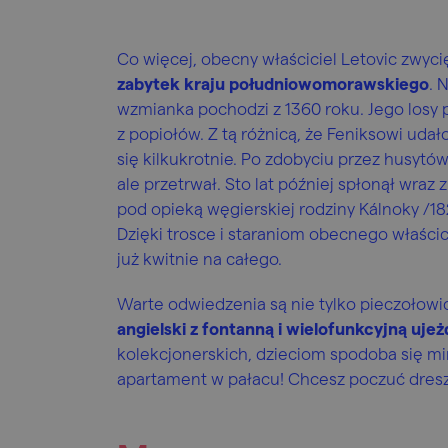
Co więcej, obecny właściciel Letovic zwyc
zabytek kraju południowomorawskiego
. 
wzmianka pochodzi z 1360 roku. Jego losy p
z popiołów. Z tą różnicą, że Feniksowi udał
się kilkukrotnie. Po zdobyciu przez husytó
ale przetrwał. Sto lat później spłonął wraz
pod opieką węgierskiej rodziny Kálnoky /1
Dzięki trosce i staraniom obecnego właści
już kwitnie na całego.
Warte odwiedzenia są nie tylko pieczołow
angielski z fontanną i wielofunkcyjną ujeż
kolekcjonerskich, dzieciom spodoba się m
apartament w pałacu! Chcesz poczuć dresz