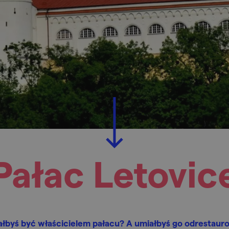
Pałac Letovic
ałbyś być właścicielem pałacu? A umiałbyś go odrestaur