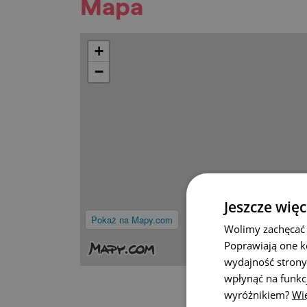
Mapa
+
−
Jeszcze więc
Pokaż na Mapy.com
Wolimy zachęcać 
Poprawiają one k
wydajność strony
wpłynąć na funkc
wyróżnikiem?
Wię