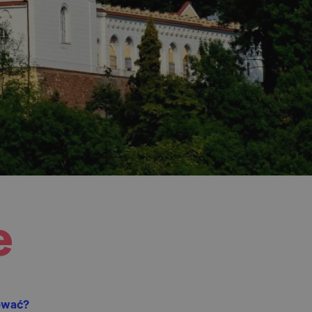
e
ować?