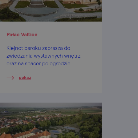
Pałac Valtice
Klejnot baroku zaprasza do
zwiedzania wystawnych wnętrz
oraz na spacer po ogrodzie
pałacowym. Prawdopodobnie nie
pokaż
oprzesz się też degustacji wina.