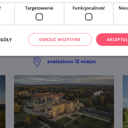
ć
Targetowanie
Funkcjonalność
Nies
A tutaj już byłeś?
EGÓŁY
ODRZUĆ WSZYSTKIE
AKCEPTUJ
śmy więcej miejsc, które mogłyby Ci się spodobać. Spraw
znaleziono
12
miejsc