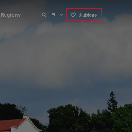
Regiony
PL
Ulubione