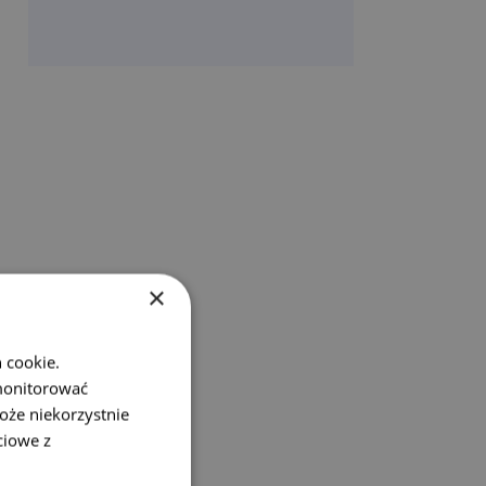
×
 cookie.
monitorować
oże niekorzystnie
ciowe z