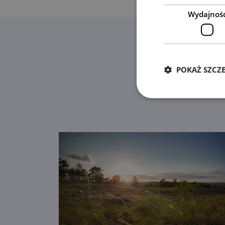
Wydajnoś
POKAŻ SZCZ
Znaleźli