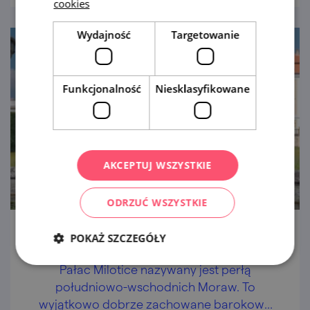
cookies
Wydajność
Targetowanie
Funkcjonalność
Niesklasyfikowane
AKCEPTUJ WSZYSTKIE
ODRZUĆ WSZYSTKIE
POKAŻ SZCZEGÓŁY
Pałac Milotice
Pałac Milotice nazywany jest perłą
południowo-wschodnich Moraw. To
wyjątkowo dobrze zachowane barokowe