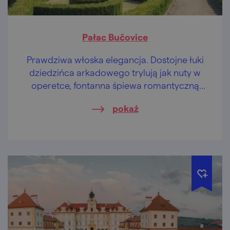
Pałac Bučovice
Prawdziwa włoska elegancja. Dostojne łuki
dziedzińca arkadowego trylują jak nuty w
operetce, fontanna śpiewa romantyczną
arię. Bella, bella!
pokaż