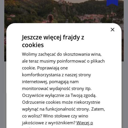
×
Jeszcze więcej frajdy z
cookies
Wolimy zachęcać do skosztowania wina,
ale teraz musimy poinformować o plikach
cookie. Poprawiają one
Pałac Vranov nad Dyjí
komfortkorzystania z naszej strony
internetowej, pomagają nam
Pałac we Vranovie to znamienity przykład
monitorować wydajność strony itp.
świeckiego baroku. To między innymi
Oczywiście wyłącznie za Twoją zgodą.
dlatego pokochali go filmowcy.
Odrzucenie cookies może niekorzystnie
wpłynąć na funkcjonalność strony. Zatem,
pokaż
co wolisz? Wino stołowe czy wino
jakościowe z wyróżnikiem?
Więcej o