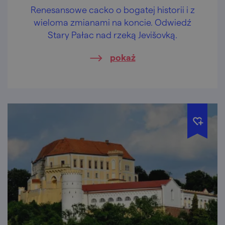
Renesansowe cacko o bogatej historii i z
wieloma zmianami na koncie. Odwiedź
Stary Pałac nad rzeką Jevišovką.
pokaż