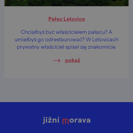
Pałac Letovice
Chciałbyś być właścicielem pałacu? A
umiałbyś go odrestaurować? W Letovicach
prywatny właściciel spisał się znakomicie.
pokaż