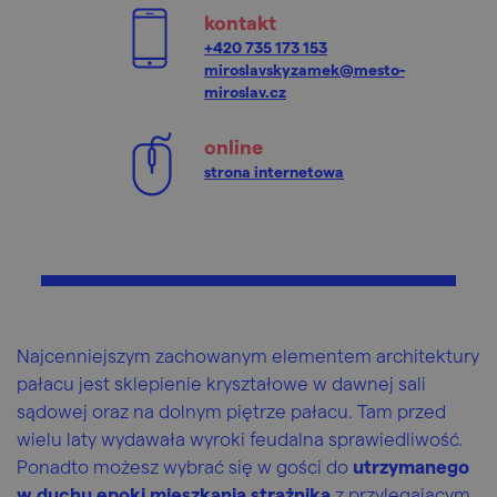
kontakt
+420 735 173 153
miroslavskyzamek@mesto-
miroslav.cz
online
strona internetowa
Najcenniejszym zachowanym elementem architektury
pałacu jest sklepienie kryształowe w dawnej sali
sądowej oraz na dolnym piętrze pałacu. Tam przed
wielu laty wydawała wyroki feudalna sprawiedliwość.
Ponadto możesz wybrać się w gości do
utrzymanego
w duchu epoki mieszkania strażnika
z przylegającym