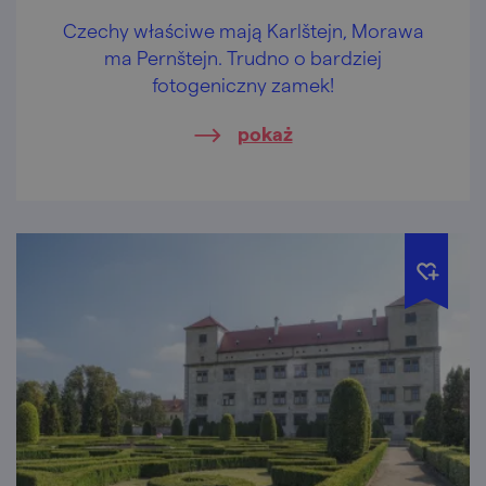
Czechy właściwe mają Karlštejn, Morawa
ma Pernštejn. Trudno o bardziej
fotogeniczny zamek!
pokaż