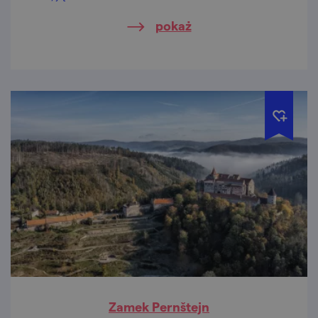
założenie pałacowo-ogrodowe jest osłodą
pokaż
dla oczu i duszy.
Zamek Pernštejn