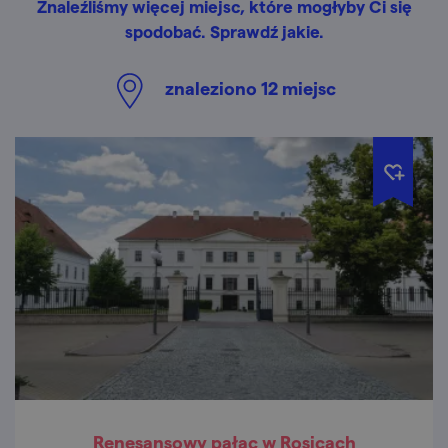
Znaleźliśmy więcej miejsc, które mogłyby Ci się
spodobać. Sprawdź jakie.
znaleziono
12
miejsc
Renesansowy pałac w Rosicach