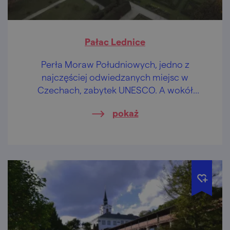
Pałac Lednice
Perła Moraw Południowych, jedno z
najczęściej odwiedzanych miejsc w
Czechach, zabytek UNESCO. A wokół
mnóstwo kolejnych atrakcji turystycznych.
pokaż