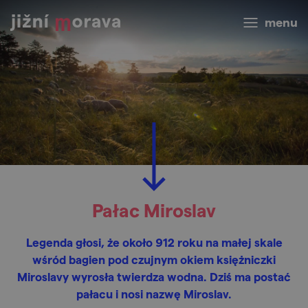
menu
Pałac Miroslav
Legenda głosi, że około 912 roku na małej skale
wśród bagien pod czujnym okiem księżniczki
Miroslavy wyrosła twierdza wodna. Dziś ma postać
pałacu i nosi nazwę Miroslav.