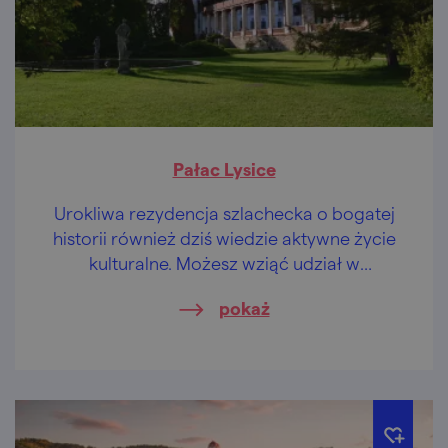
Pałac Lysice
Urokliwa rezydencja szlachecka o bogatej
historii również dziś wiedzie aktywne życie
kulturalne. Możesz wziąć udział w
zwiedzaniu w strojach z epoki lub w targach
pokaż
ślubnych.