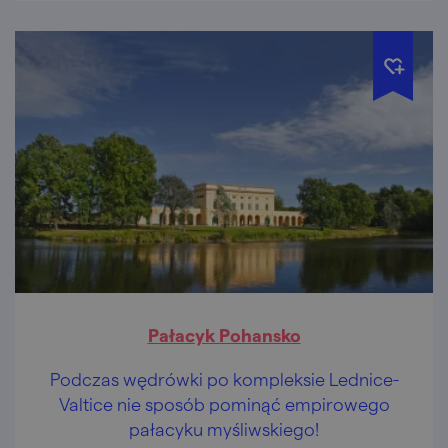
Pałacyk Pohansko
Podczas wędrówki po kompleksie Lednice-
Valtice nie sposób pominąć empirowego
pałacyku myśliwskiego!