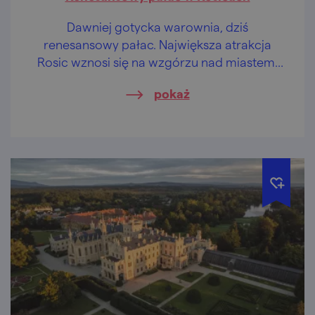
Dawniej gotycka warownia, dziś
renesansowy pałac. Największa atrakcja
Rosic wznosi się na wzgórzu nad miastem.
W swoich wnętrzach skrywa zabawki i
pokaż
schron przeciwatomowy.