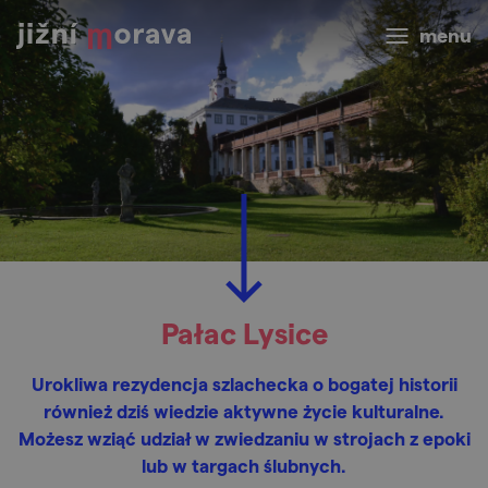
menu
Pałac Lysice
Urokliwa rezydencja szlachecka o bogatej historii
również dziś wiedzie aktywne życie kulturalne.
Możesz wziąć udział w zwiedzaniu w strojach z epoki
lub w targach ślubnych.