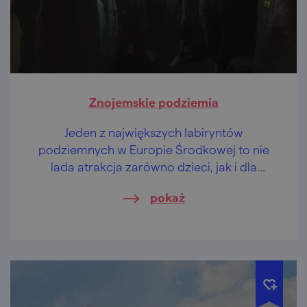
Znojemskie podziemia
Jeden z największych labiryntów
podziemnych w Europie Środkowej to nie
lada atrakcja zarówno dzieci, jak i dla
dorosłych.
pokaż