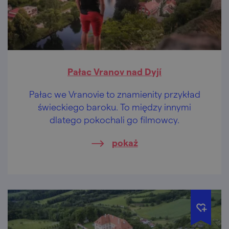
Pałac Vranov nad Dyjí
Pałac we Vranovie to znamienity przykład
świeckiego baroku. To między innymi
dlatego pokochali go filmowcy.
pokaż