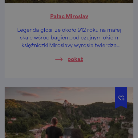
Pałac Miroslav
Legenda głosi, że około 912 roku na małej
skale wśród bagien pod czujnym okiem
księżniczki Miroslavy wyrosła twierdza
wodna. Dziś ma postać pałacu i nosi nazwę
pokaż
Miroslav.