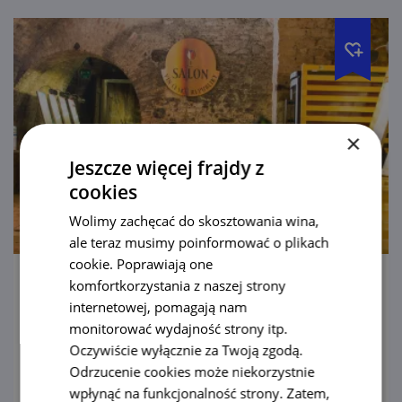
×
Jeszcze więcej frajdy z
cookies
Wolimy zachęcać do skosztowania wina,
ale teraz musimy poinformować o plikach
cookie. Poprawiają one
komfortkorzystania z naszej strony
Salon Win, pałac Valtice
internetowej, pomagają nam
monitorować wydajność strony itp.
Są pałace, w których zobaczysz turnieje
Oczywiście wyłącznie za Twoją zgodą.
rycerskie. W pałacu w Valticach skosztujesz
Odrzucenie cookies może niekorzystnie
najlepszych win z całych Czech.
wpłynąć na funkcjonalność strony. Zatem,