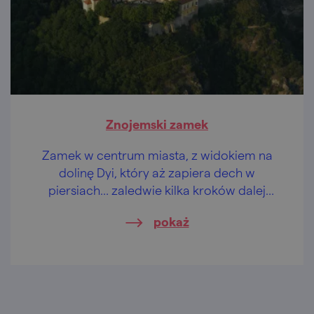
Znojemski zamek
Zamek w centrum miasta, z widokiem na
dolinę Dyi, który aż zapiera dech w
piersiach… zaledwie kilka kroków dalej
rotunda, a do tego można jeszcze
pokaż
skosztować wina. Najlepiej znojemskiego.