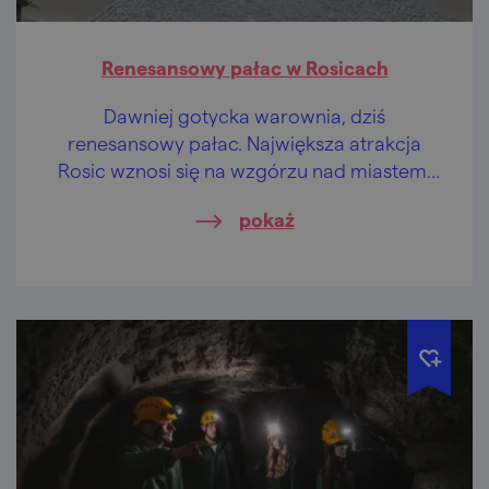
Renesansowy pałac w Rosicach
Dawniej gotycka warownia, dziś
renesansowy pałac. Największa atrakcja
Rosic wznosi się na wzgórzu nad miastem.
W swoich wnętrzach skrywa zabawki i
pokaż
schron przeciwatomowy.