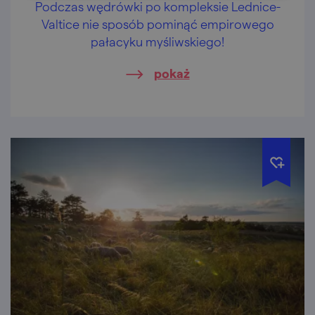
Podczas wędrówki po kompleksie Lednice-
Valtice nie sposób pominąć empirowego
pałacyku myśliwskiego!
pokaż