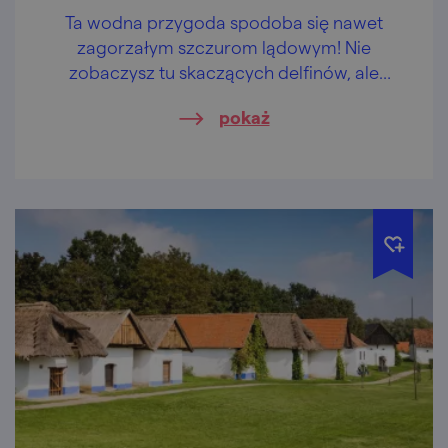
Ta wodna przygoda spodoba się nawet
zagorzałym szczurom lądowym! Nie
zobaczysz tu skaczących delfinów, ale
poznasz okoliczne zabytki i skosztujesz
pokaż
regionalnych przysmaków.