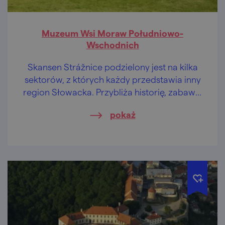
Muzeum Wsi Moraw Południowo-
Wschodnich
Skansen Strážnice podzielony jest na kilka
sektorów, z których każdy przedstawia inny
region Słowacka. Przybliża historię, zabawia
dzieci oraz pokazuje żywy folklor.
pokaż