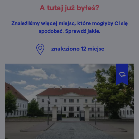
A tutaj już byłeś?
Znaleźliśmy więcej miejsc, które mogłyby Ci się
spodobać. Sprawdź jakie.
znaleziono
12
miejsc