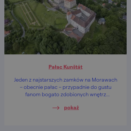
Pałac Kunštát
Jeden z najstarszych zamków na Morawach
– obecnie pałac – przypadnie do gustu
fanom bogato zdobionych wnętrz
historycznych.
pokaż