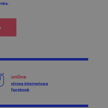
wska.
h
online
strona internetowa
facebook