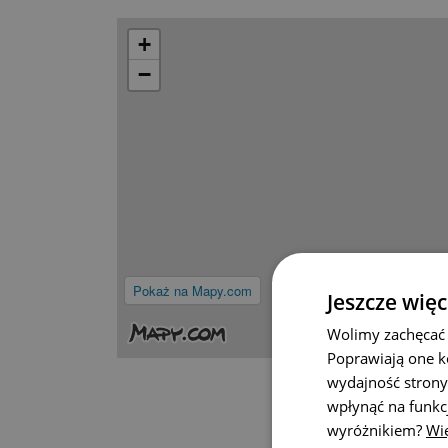
+
−
Pokaż na Mapy.com
Jeszcze więc
Wolimy zachęcać 
Poprawiają one k
wydajność strony
wpłynąć na funkc
wyróżnikiem?
Wię