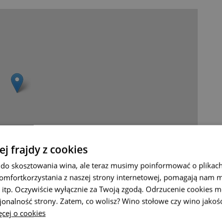
ej frajdy z cookies
do skosztowania wina, ale teraz musimy poinformować o plikach
Leaflet
|
© Seznam.cz a.s. a další
omfortkorzystania z naszej strony internetowej, pomagają nam 
 itp. Oczywiście wyłącznie za Twoją zgodą. Odrzucenie cookies m
jonalność strony. Zatem, co wolisz? Wino stołowe czy wino jakoś
cej o cookies