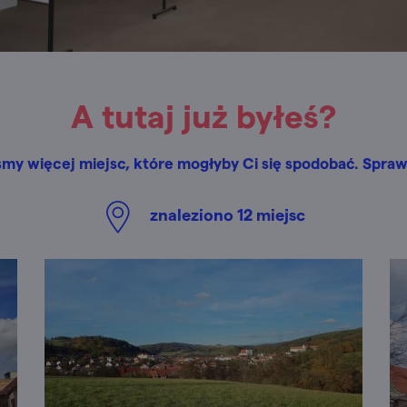
A tutaj już byłeś?
śmy więcej miejsc, które mogłyby Ci się spodobać. Spraw
znaleziono
12
miejsc