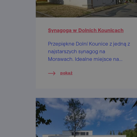
Synagoga w Dolních Kounicach
Przepiękne Dolní Kounice z jedną z
najstarszych synagog na
Morawach. Idealne miejsce na
wycieczkę.
pokaż