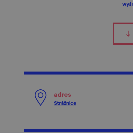
wyśm
adres
Strážnice