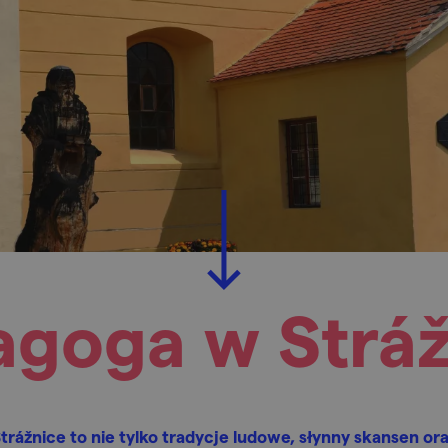
agoga w Stráž
trážnice to nie tylko tradycje ludowe, słynny skansen or