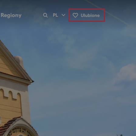
Regiony
PL
Ulubione