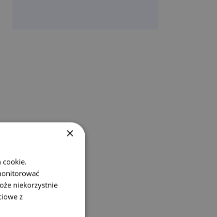
×
 cookie.
monitorować
oże niekorzystnie
ciowe z