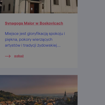
Synagoga Maior w Boskovicach
Miejsce jest gloryfikacją spokoju i
piękna, pokory wierzących
artystów i tradycji żydowskiej.
Zatrzymaj się, porozmyślaj.
pokaż