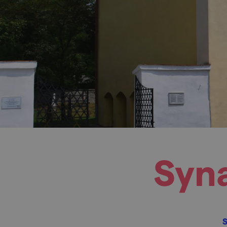
Syn
S