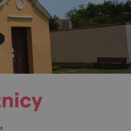
nicy
az