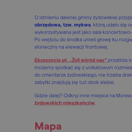
O istnieniu dawnej gminy żydowskiej przy
obrzędowa, tzw. mykwa
, którą udało się
wykorzystywana jest jako sala koncertowo
Po wejściu do środka unieś głowę ku roz
słoneczny na elewacji frontowej.
Ekspozycja pt. „Żyli wśród nas”
przybliża 
możemy spotkać się z unikatowym rozmies
do cmentarza żydowskiego, nie trzeba drał
zabytki znajdują się tuż obok siebie.
Gdzie dalej? Odkryj inne miejsca na Mora
żydowskich mieszkańców
.
Mapa