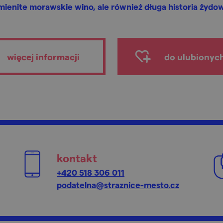
ienite morawskie wino, ale również długa historia żydo
więcej informacji
do ulubionyc
kontakt
+420 518 306 011
podatelna@straznice-mesto.cz