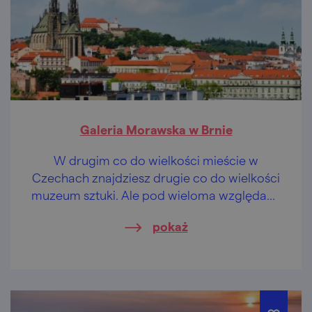
Galeria Morawska w Brnie
W drugim co do wielkości mieście w
Czechach znajdziesz drugie co do wielkości
muzeum sztuki. Ale pod wieloma względami
jest to numer jeden!
pokaż