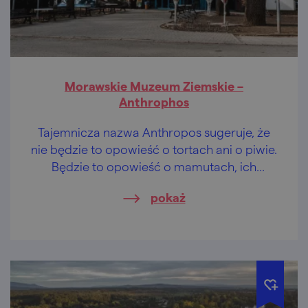
Morawskie Muzeum Ziemskie –
Anthrophos
Tajemnicza nazwa Anthropos sugeruje, że
nie będzie to opowieść o tortach ani o piwie.
Będzie to opowieść o mamutach, ich
łowcach oraz najstarszej sztuce Europy.
pokaż