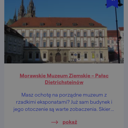
Morawskie Muzeum Ziemskie – Pałac
Dietrichsteinów
Masz ochotę na porządne muzeum z
rzadkimi eksponatami? Już sam budynek i
jego otoczenie są warte zobaczenia. Skieruj
swoje kroki na Zelný trh.
pokaż