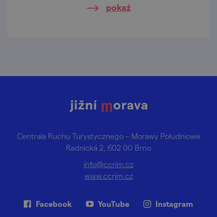
pokaż
Centrala Ruchu Turystycznego – Morawy Południowe
Radnická 2, 602 00 Brno
info@ccrjm.cz
www.ccrjm.cz
Facebook
YouTube
Instagram