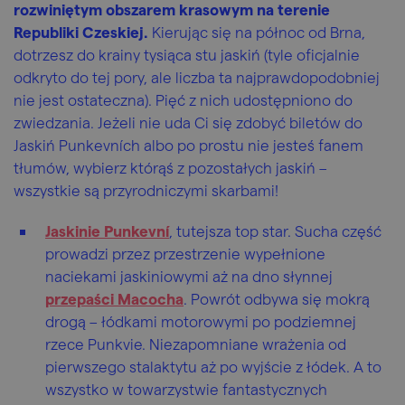
rozwiniętym obszarem krasowym na terenie
Republiki Czeskiej.
Kierując się na północ od Brna,
dotrzesz do krainy tysiąca stu jaskiń (tyle oficjalnie
odkryto do tej pory, ale liczba ta najprawdopodobniej
nie jest ostateczna). Pięć z nich udostępniono do
zwiedzania. Jeżeli nie uda Ci się zdobyć biletów do
Jaskiń Punkevních albo po prostu nie jesteś fanem
tłumów, wybierz którąś z pozostałych jaskiń –
wszystkie są przyrodniczymi skarbami!
Jaskinie Punkevní
, tutejsza top star. Sucha część
prowadzi przez przestrzenie wypełnione
naciekami jaskiniowymi aż na dno słynnej
przepaści Macocha
. Powrót odbywa się mokrą
drogą – łódkami motorowymi po podziemnej
rzece Punkvie. Niezapomniane wrażenia od
pierwszego stalaktytu aż po wyjście z łódek. A to
wszystko w towarzystwie fantastycznych