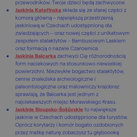
przewodników. Twoje dzieci będą zachwycone.
Jaskinia Kateřinska
składa się ze starej części z
komorą główną – największą przestrzenią
jaskiniową w Czechach udostępnioną dla
zwiedzających – oraz nowej części z unikatowym
zespołem stalaktytów – Bambusowym Laskiem
oraz formacją o nazwie Czarownica.
Jaskinia Balcarka
zachwyci Cię różnorodnością
form naciekowych na stosunkowo niewielkiej
powierzchni. Niezwykłe bogactwo stalaktytów,
cenne znaleziska archeologiczne i
paleontologiczne oraz malowniczy krajobraz
sprawiają, że Balcarka jest jednym z
najciekawszych miejsc Morawskiego Krasu.
Jaskinie Sloupsko-Šošůvskie
to największe
jaskinie w Czechach udostępnione dla turystów.
Oprócz korytarzy i komór bogato ozdobionych
przez matkę naturę zobaczysz tu głęboooką