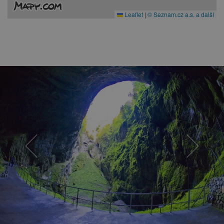
Leaflet
|
© Seznam.cz a.s. a další