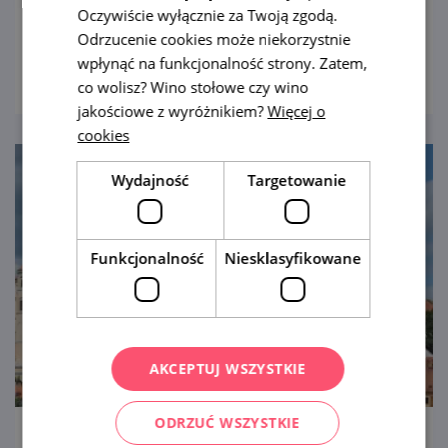
pełną dobroczynnych minerałów. Jako
Oczywiście wyłącznie za Twoją zgodą.
bonus panorama Pálavy.
Odrzucenie cookies może niekorzystnie
pokaż
wpłynąć na funkcjonalność strony. Zatem,
co wolisz? Wino stołowe czy wino
jakościowe z wyróżnikiem?
Więcej o
cookies
Wydajność
Targetowanie
Funkcjonalność
Niesklasyfikowane
AKCEPTUJ WSZYSTKIE
ODRZUĆ WSZYSTKIE