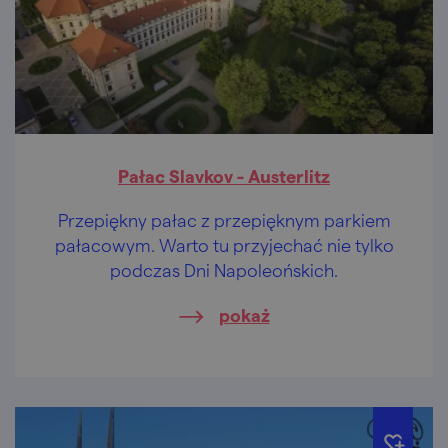
Pałac Slavkov - Austerlitz
Przepiękny pałac z przepięknym parkiem
pałacowym. Warto tu przyjechać nie tylko
podczas Dni Napoleońskich.
pokaż