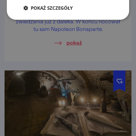
Pałac Mikulov
POKAŻ SZCZEGÓŁY
Majestatyczny pałac zachęca do
zwiedzania już z daleka. W końcu nocował
tu sam Napoleon Bonaparte.
pokaż