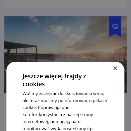
×
Jeszcze więcej frajdy z
cookies
Wolimy zachęcać do skosztowania wina,
ale teraz musimy poinformować o plikach
Aqualand Moravia
cookie. Poprawiają one
komfortkorzystania z naszej strony
Największy aquapark jak okiem sięgnąć. I do
internetowej, pomagają nam
tego z wodą z odwiertu geotermalnego,
monitorować wydajność strony itp.