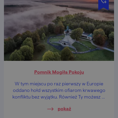
Pomnik Mogiła Pokoju
W tym miejscu po raz pierwszy w Europie
oddano hołd wszystkim ofiarom krwawego
konfliktu bez wyjątku. Również Ty możesz tu
uczcić poległych w bitwie…
pokaż