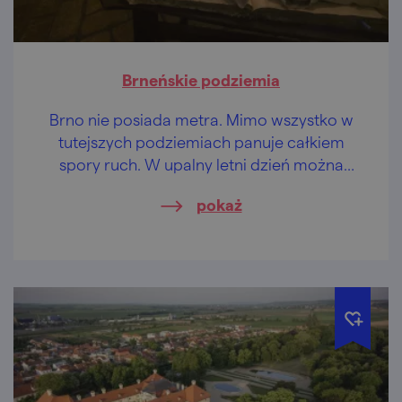
Brneńskie podziemia
Brno nie posiada metra. Mimo wszystko w
tutejszych podziemiach panuje całkiem
spory ruch. W upalny letni dzień można
zażyć ochłody w labiryncie pod Zelným
pokaż
trhem lub w ossuarium u św. Jakuba.